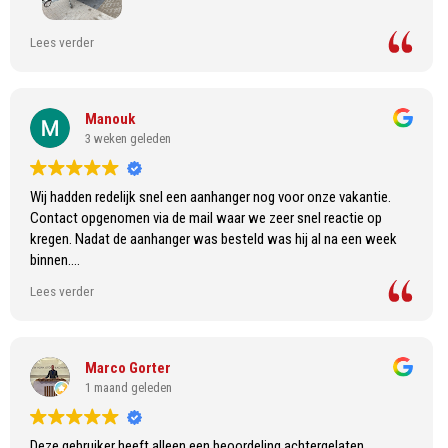
Deze toppers hebben mij met spoed aan een nieuwe aanhanger
Lees verder
geholpen , kan niks anders zeggen als dat je hier je aanhanger
moet kopen of brengen voor onderhoud !
Manouk
3 weken geleden
Wij hadden redelijk snel een aanhanger nog voor onze vakantie.
Contact opgenomen via de mail waar we zeer snel reactie op
kregen. Nadat de aanhanger was besteld was hij al na een week
binnen.
Bij het ophalen werd alles super uitgelegd. Wij zijn erg tevreden
Lees verder
over Copal aanhangwagens!
Marco Gorter
1 maand geleden
Deze gebruiker heeft alleen een beoordeling achtergelaten.