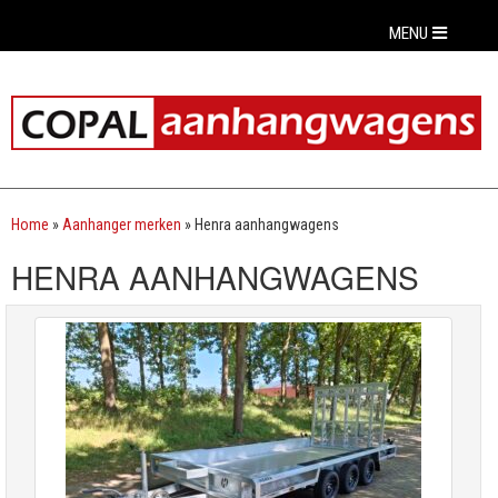
MENU
Home
»
Aanhanger merken
»
Henra aanhangwagens
HENRA AANHANGWAGENS