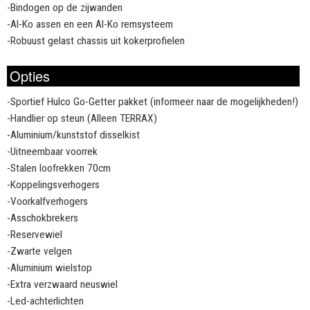
-Bindogen op de zijwanden
-Al-Ko assen en een Al-Ko remsysteem
-Robuust gelast chassis uit kokerprofielen
Opties
-Sportief Hulco Go-Getter pakket (informeer naar de mogelijkheden!)
-Handlier op steun (Alleen TERRAX)
-Aluminium/kunststof disselkist
-Uitneembaar voorrek
-Stalen loofrekken 70cm
-Koppelingsverhogers
-Voorkalfverhogers
-Asschokbrekers
-Reservewiel
-Zwarte velgen
-Aluminium wielstop
-Extra verzwaard neuswiel
-Led-achterlichten