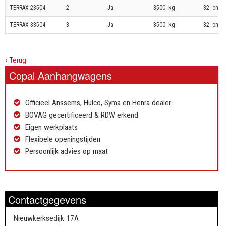
TERRAX-23504
2
Ja
3500 kg
32 cm
TERRAX-33504
3
Ja
3500 kg
32 cm
‹ Terug
Copal Aanhangwagens
Officieel Anssems, Hulco, Syma en Henra dealer
BOVAG gecertificeerd & RDW erkend
Eigen werkplaats
Flexibele openingstijden
Persoonlijk advies op maat
Contactgegevens
Nieuwkerksedijk 17A