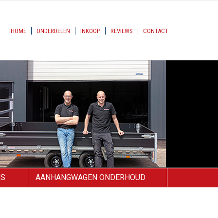
HOME
ONDERDELEN
INKOOP
REVIEWS
CONTACT
NS
AANHANGWAGEN ONDERHOUD